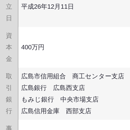
立
平成26年12月11日
日
資
本
400万円
金
取
広島市信用組合 商工センター支店
引
広島銀行 広島西支店
銀
もみじ銀行 中央市場支店
行
広島信用金庫 西部支店
事