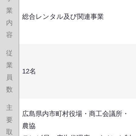
業
総合レンタル及び関連事業
内
容
従
業
12名
員
数
主
広島県内市町村役場・商工会議所・
要
農協
取