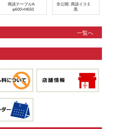
商談テーブルA
非公開: 商談イスＥ
φ600×H650
黒
一覧へ