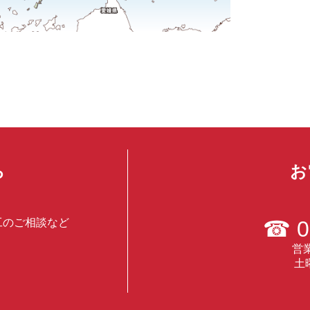
ら
お
工のご相談など
☎
0
営業
土