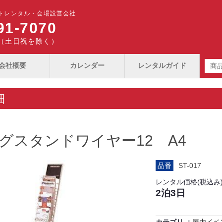
トレンタル・会場設営会社
91-7070
00（土日祝を除く）
会社概要
カレンダー
レンタルガイド
細
グスタンドワイヤー12 A4
品番
ST-017
レンタル価格(税込み
2泊3日