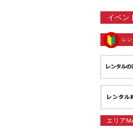
イベン
レン
エリアM