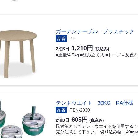
ガーデンテーブル プラスチック
品番
74
1,210円
2泊3日
(税込み)
■重量/4.5kg ■組み立て式 ■トープ＝灰
テントウエイト 30KG RA仕様
品番
TEN-2030
605円
2泊3日
(税込み)
風対策としてテントウエイトを使用するこ
充分注意して下さい。 切り込み幅：40mm