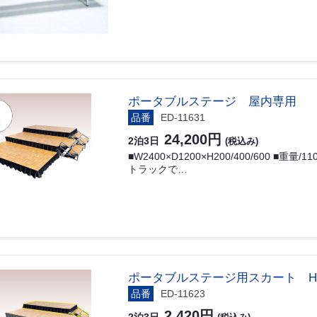
ポータブルステージ 屋内専用
品番
ED-11631
24,200円
2泊3日
(税込み)
■W2400×D1200×H200/400/600 ■重量
トラックで…
ポータブルステージ用スカート H6
品番
ED-11623
2,420円