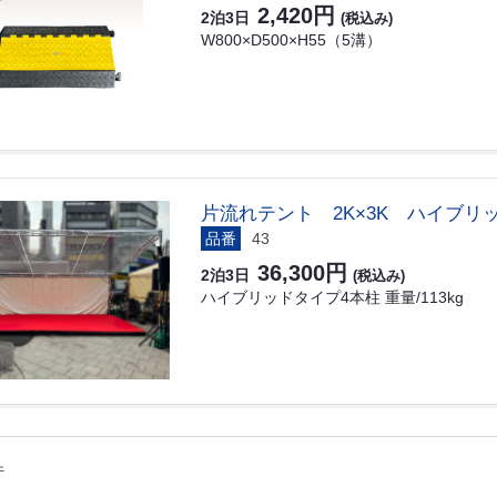
2,420円
2泊3日
(税込み)
W800×D500×H55（5溝）
片流れテント 2K×3K ハイブリ
品番
43
36,300円
2泊3日
(税込み)
ハイブリッドタイプ4本柱 重量/113kg
件