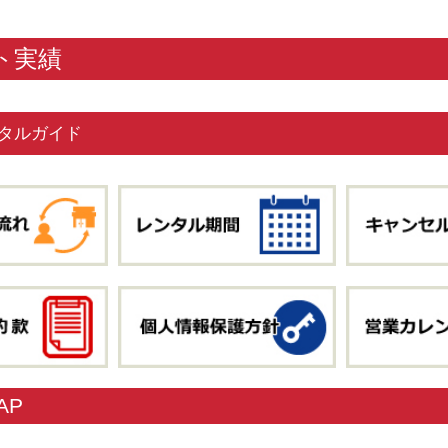
ト実績
タルガイド
AP