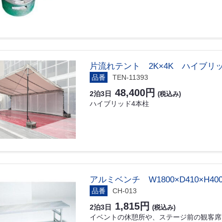
片流れテント 2K×4K ハイブリ
品番
TEN-11393
48,400円
2泊3日
(税込み)
ハイブリッド4本柱
アルミベンチ W1800×D410×H40
品番
CH-013
1,815円
2泊3日
(税込み)
イベントの休憩所や、ステージ前の観客席