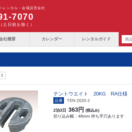
トレンタル・会場設営会社
91-7070
00（土日祝を除く）
会社概要
カレンダー
レンタルガイド
3
テントウエイト 20KG RA仕様
品番
TEN-2020-2
363円
2泊3日
(税込み)
切り込み幅：48mm 持ち手穴あります