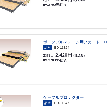
2泊3日
(税込み)
■W3700黒/防炎
ポータブルステージ用スカート H4
品番
ED-11624
2,420円
2泊3日
(税込み)
■W3700黒/防炎
ケーブルプロテクター
品番
ED-11547