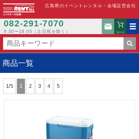
広島県のイベントレンタル・会場設営会社
082-291-7070
お問い
9:30〜18:00（土日祝を除く）
カート
商品一覧
1/5
1
2
3
4
5