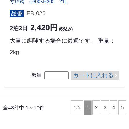
寸胴鍋 φ300×H300 21L
品番
EB-026
2,420円
2泊3日
(税込み)
大量に調理する場合に最適です。 重量：
2kg
カートに入れる
数量
全48件中 1～10件
1/5
1
2
3
4
5